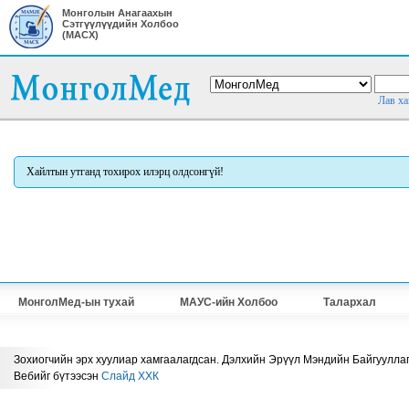
Монголын Анагаахын
Сэтгүүлүүдийн Холбоо
(МАСХ)
Лав ха
Хайлтын утганд тохирох илэрц олдсонгүй!
МонголМед-ын тухай
МАУС-ийн Холбоо
Талархал
Зохиогчийн эрх хуулиар хамгаалагдсан. Дэлхийн Эрүүл Мэндийн Байгууллаг
Вебийг бүтээсэн
Слайд ХХК