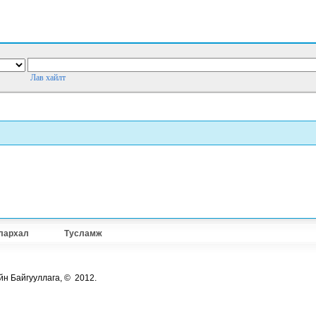
Лав хайлт
лархал
Тусламж
йн Байгууллага, © 2012.