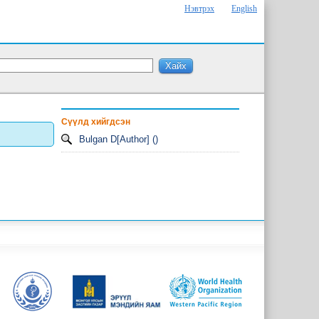
Нэвтрэх
English
Сүүлд хийгдсэн
Bulgan D[Author] ()