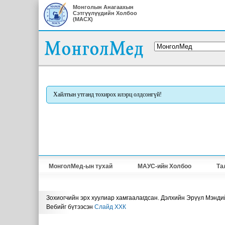
Монголын Анагаахын
Сэтгүүлүүдийн Холбоо
(МАСХ)
Хайлтын утганд тохирох илэрц олдсонгүй!
МонголМед-ын тухай
МАУС-ийн Холбоо
Та
Зохиогчийн эрх хуулиар хамгаалагдсан. Дэлхийн Эрүүл Мэнди
Вебийг бүтээсэн
Слайд ХХК