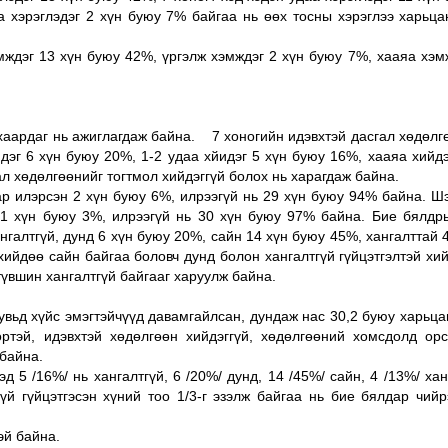
а хэрэглэдэг 2 хүн буюу 7% байгаа нь өөх тосны хэрэглээ харьц
мждэг 13 хүн буюу 42%, үргэлж хэмждэг 2 хүн буюу 7%, хааяа хэм
хаардаг нь ажиглагдаж байна. 7 хоногийн идэвхтэй дасгал хөдөлг
йдэг 6 хүн буюу 20%, 1-2 удаа хйидэг 5 хүн буюу 16%, хааяа хийд
гал хөдөлгөөнийг тогтмол хийдэггүй болох нь харагдаж байна.
р илэрсэн 2 хүн буюу 6%, илрээгүй нь 29 хүн буюу 94% байна. Ш
 1 хүн буюу 3%, илрээгүй нь 30 хүн буюу 97% байна. Бие бялдр
нгалтгүй, дунд 6 хүн буюу 20%, сайн 14 хүн буюу 45%, хангалттай 
хийдөө сайн байгаа боловч дунд болон хангалтгүй гүйцэтгэлтэй хи
 түвшин хангалтгүй байгааг харуулж байна.
увьд хүйс эмэгтэйчүүд давамгайлсан, дундаж нас 30,2 буюу харьца
ртэй, идэвхтэй хөдөлгөөн хийдэггүй, хөдөлгөөний хомсдолд орс
 байна.
 5 /16%/ нь хангалтгүй, 6 /20%/ дунд, 14 /45%/ сайн, 4 /13%/ хан
үй гүйцэтгэсэн хүний тоо 1/3-г эзэлж байгаа нь бие бялдар чий
эй байна.