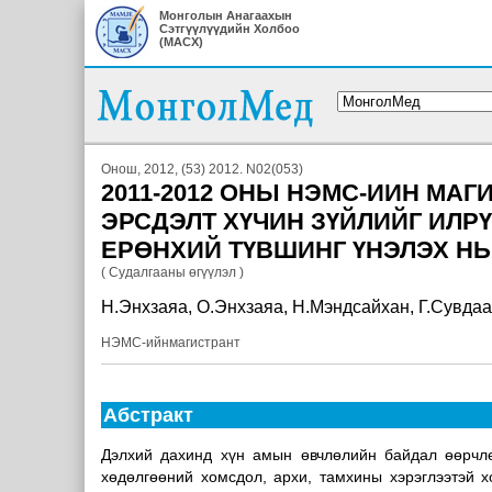
Монголын Анагаахын
Сэтгүүлүүдийн Холбоо
(МАСХ)
Онош, 2012, (53) 2012. N02(053)
2011-2012 ОНЫ НЭМС-ИИН МА
ЭРСДЭЛТ ХҮЧИН ЗҮЙЛИЙГ ИЛРҮ
ЕРӨНХИЙ ТҮВШИНГ ҮНЭЛЭХ НЬ
( Судалгааны өгүүлэл )
Н.Энхзаяа, О.Энхзаяа, Н.Мэндсайхан, Г.Сувдаа
НЭМС-ийнмагистрант
Абстракт
Дэлхий дахинд хүн амын өвчлөлийн байдал өөрчлө
хөдөлгөөний хомсдол, архи, тамхины хэрэглээтэй х