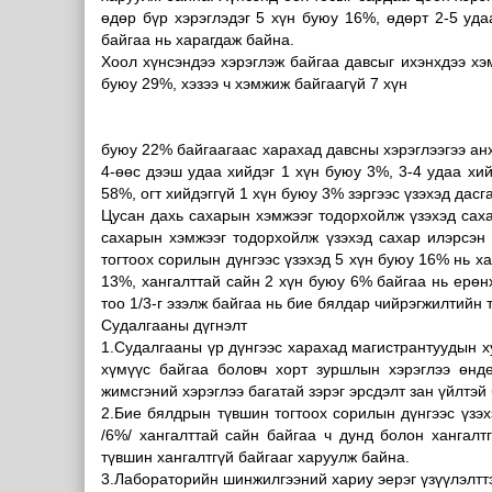
өдөр бүр хэрэглэдэг 5 хүн буюу 16%, өдөрт 2-5 уда
байгаа нь харагдаж байна.
Хоол хүнсэндээ хэрэглэж байгаа давсыг ихэнхдээ хэ
буюу 29%, хэзээ ч хэмжиж байгаагүй 7 хүн
буюу 22% байгаагаас харахад давсны хэрэглээгээ ан
4-өөс дээш удаа хийдэг 1 хүн буюу 3%, 3-4 удаа хи
58%, огт хийдэггүй 1 хүн буюу 3% зэргээс үзэхэд дас
Цусан дахь сахарын хэмжээг тодорхойлж үзэхэд саха
сахарын хэмжээг тодорхойлж үзэхэд сахар илэрсэн
тогтоох сорилын дүнгээс үзэхэд 5 хүн буюу 16% нь ха
13%, хангалттай сайн 2 хүн буюу 6% байгаа нь ерөн
тоо 1/3-г эзэлж байгаа нь бие бялдар чийрэгжилтийн
Судалгааны дүгнэлт
1.Судалгааны үр дүнгээс харахад магистрантуудын х
хүмүүс байгаа боловч хорт зуршлын хэрэглээ өндө
жимсгэний хэрэглээ багатай зэрэг эрсдэлт зан үйлтэй
2.Бие бялдрын түвшин тогтоох сорилын дүнгээс үзэхэд
/6%/ хангалттай сайн байгаа ч дунд болон хангалтг
түвшин хангалтгүй байгааг харуулж байна.
3.Лабораторийн шинжилгээний хариу эерэг үзүүлэлтт