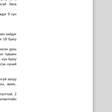
ангуй бага
ждэг 9 хүн
өөн хийдэг
эг 18 буюу
ээсэн дэхь
ын түвшин
4 хүн буюу
йсэн хүний
нгуй залуу
он, жимс,
галттай, 2
рэгжилтийн