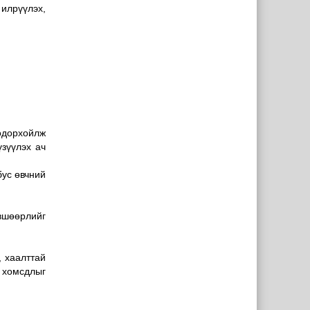
илрүүлэх,
одорхойлж
зүүлэх ач
бус өвчний
вшөөрлийг
, хаалттай
 хомсдлыг