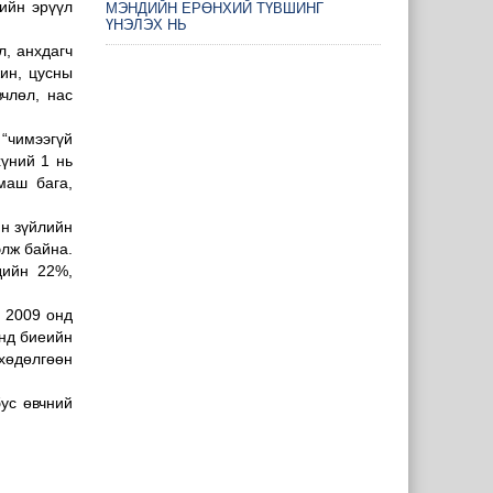
ийн эрүүл
МЭНДИЙН ЕРӨНХИЙ ТҮВШИНГ
ҮНЭЛЭХ НЬ
л, анхдагч
жин, цусны
члөл, нас
“чимээгүй
хүний 1 нь
маш бага,
ин зүйлийн
элж байна.
дийн 22%,
л 2009 онд
онд биеийн
хөдөлгөөн
ус өвчний