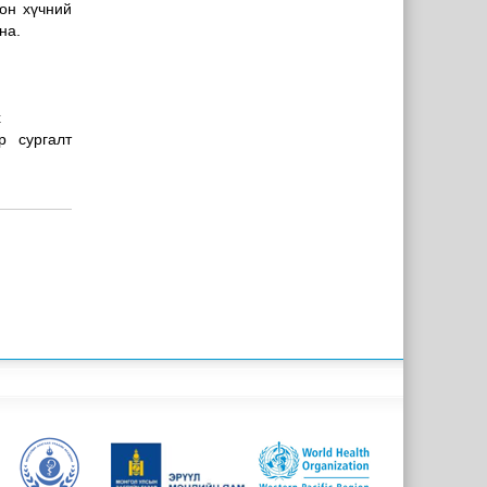
он хүчний
на.
х
р сургалт