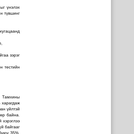
-ыг үнэлэх
н түвшинг
 хугацаанд
р,
йгаа зэрэг
эн тестийн
. Тамхины
ь харагдаж
зан үйлтэй
дөр байна.
 хэрэглээ
үй байгааг
 буюу 35%,