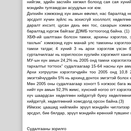
нийгэм, эдийн засгийн хөгжил болоод сая сая хүни
мэндийн тулгамдсан асуудлын нэг юм.
Дэлхийн хэмжээнд хүн амын өвчлөл, нас баралтад нө
эрсдэлт хүчин зүйлс нь зохисгүй хооллолт, хөдөлгө
даралт ихсэлт, цусан дахь өөх тос, сахарын хэмж
баралтад хүргэж байгааг ДЭМБ тогтоогоод байна. (1)
ХБӨ-ий шалтгаан болсон тамхи, архины хэрэглээ, 
тахлын” хэмжээнд хүрч манай улс тамхины хэрэглээ
тамхи татдаг, 4 хүний 3 нь архи хэрэглэж үзсэн 
сурталчилгааг нь хориглосон хуулийн хэрэгжилт ханг
МУ-ын хүн амын 24,2% нь 2005 онд тамхи хэрэглэглэ
тархалтыг тогтоох” судалгаагаар 15-64 насны хүн амы
Архи хэтрүүлэн хэрэглэгчдийн тоо 2005 онд 10,8 
эмэгтэйчүүдийн 5% нь архинд донтох эмгэгтэй болох н
Мөн 2005 оны судалгаагаар хоногт 5 нэгжээс бага ж
нийт хүн амын 92,3% жимс, хүнсний ногоо огт хэрэглэ
хүч шаардсан хөдөлгөөн хийдэггүй буюу хөдөлгөөн
хийдэггүй, хөдөлгөөний хомсдолд орсон байна.(3)
Иймээс цаашид нийгмийн эрүүл мэндийн чиглэлээр 
эрсдэл, бие бялдар, эрүүл мэндийн ерөнхий түвшинг 
Судалгааны зорилго