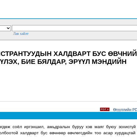
Лав хайлт
ГИСТРАНТУУДЫН ХАЛДВАРТ БУС ӨВЧНИЙ
ҮЛЭХ, БИЕ БЯЛДАР, ЭРҮҮЛ МЭНДИЙН
Өгүүллийн PDF
гдөж соёл иргэншил, амьдралын буруу хэв маяг буюу зохисгүй 
олбоотой халдварт бус өвчнөөр өвчлөгсдийн тоо асар хурдацтай 