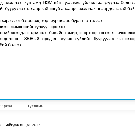
д ажиллах, хүн амд НЭМ-ийн тусламж, үйлчилгээ үзүүлэх боловс
лийг бууруулах талаар зайлшгүй анхаарч ажиллах, шаардлагатай бай
хэрэглээг багасгаж, хорт зуршлаас бүрэн татгалзах
жимс, жимсгэнийг түлхүү хэрэглэх
өөний хомсдлыг арилгах биеийн тамир, спортоор тогтмол хичээллэ
хөдөлгөөн, ХБӨ-ий эрсдэлт хүчин зүйлийг бууруулах чиглэлээ
 бий болгох
лархал
Тусламж
йн Байгууллага, © 2012.