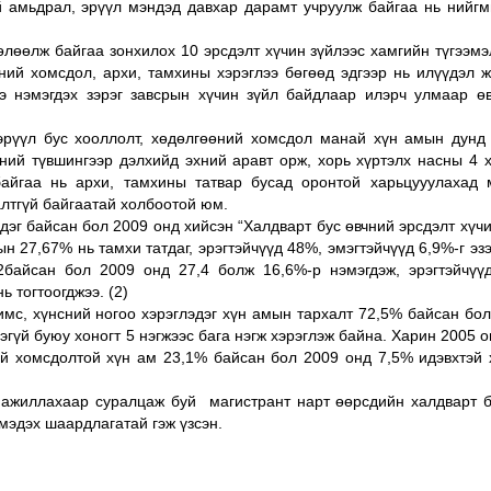
й амьдрал, эрүүл мэндэд давхар дарамт учруулж байгаа нь нийгм
лөөлж байгаа зонхилох 10 эрсдэлт хүчин зүйлээс хамгийн түгээмэ
өний хомсдол, архи, тамхины хэрэглээ бөгөөд эдгээр нь илүүдэл 
ээ нэмэгдэх зэрэг завсрын хүчин зүйл байдлаар илэрч улмаар өв
эрүүл бус хооллолт, хөдөлгөөний хомсдол манай хүн амын дунд 
ний түвшингээр дэлхийд эхний аравт орж, хорь хүртэлх насны 4 
байгаа нь архи, тамхины татвар бусад оронтой харьцууулахад 
алтгүй байгаатай холбоотой юм.
дэг байсан бол 2009 онд хийсэн “Халдварт бус өвчний эрсдэлт хүч
н 27,67% нь тамхи татдаг, эрэгтэйчүүд 48%, эмэгтэйчүүд 6,9%-г эз
2байсан бол 2009 онд 27,4 болж 16,6%-р нэмэгдэж, эрэгтэйчүү
ь тогтоогджээ. (2)
имс, хүнсний ногоо хэрэглэдэг хүн амын тархалт 72,5% байсан бо
эгүй буюу хоногт 5 нэгжээс бага нэгж хэрэглэж байна. Харин 2005 
ий хомсдолтой хүн ам 23,1% байсан бол 2009 онд 7,5% идэвхтэй 
ажиллахаар суралцаж буй магистрант нарт өөрсдийн халдварт б
мэдэх шаардлагатай гэж үзсэн.