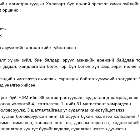
йн магистрантуудын Халдварт бус өвчний эрсдэлт хүчин зүйлийг 
д оршино.
лэх
х
н асуумжийн аргаар хийж гүйцэтгэсэн.
элт хүчин зүйл, бие бялдар, эрүүл мэндийн ерөнхий байдлаа т
 дадал, хандлагатай болж, гэр бүл болон хүн амд эерэг нөлөө ү
эндийн чиглэлээр ажиллаж, суралцаж байгаа хүмүүсийн халдварт 
д үнэлгээ хийсэн.
цаж буй НЭМ-ийн 36 магистрантуудаас судалгаанд хамрагдах зө
олон чөлөөтэй 4, татгалзсан 1, нийт 31 магистрант хамрагдсан.
оловсруулж, 3 шатлалтайгаар уг судалгааг хийж гүйцэтгэлээ.
 тусгай боловсруулсан нийт 18 асуулт бүхий нээлттэй хэлбэрийн 7
жимс, жимсгэнэ, ханасан өөх тос, давсны хэрэглээ, хөдөлгөөний
зорилгоор хүн тус бүрийг кодолж, судалгааг нэгтгэн дүгнэсэн.