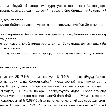
ие махбодийн 5 чанар (хүч, хурд, уян хатан, тэсвэр ба тэнцвэр)
гаанд хамрагдагсдын артерийн даралт, бие бялдар, чийрэгжилтий
гүйсэн тоогоор,
, суугаа байдлаас дээш үсрэх даалгаваруудыг тус бүр 30 секундын
гаа байрлалаас бэлдсэн тавцанг урагш түлхэж, бөхийсөн хэмжээгээ
угацаагаар,
дотор нүдээ аньж, 2 гараа урагш сунган байрандаа алхаж чадаж ба
нэлгээ өгсөн.
сан дахь сахарыг глюкометрээр, шээсэн дэхь сахарыг түргэвчилс
глан хийж гүйцэтгэсэн.
 үзэхэд 25 /81%/ нь эмэгтэйчүүд, 6 /19%/ нь эрэгтэйчүүд байна
%/ нь тамхи татдаг бөгөөд хүйсийн хувьд эрэгтэйчүүд илүү татдаг н
у 10 хүн тутмын 3, 2 эрэгтэй тутмын 1 нь тамхи хэрэглэх эрсдэлт 
рэглэдэггүй, 16 /52%/ нь архи, согтууруулах ундааны хэрэглээ өн
руулах ундааны хэрэглээ харьцангуй бага байна. Жимс жимсгэний
, хэрэглэдэггүй 5 /16%/ байгаа нь жимс жимсгэний хэрэглээ хангалтг
лэдэг 13 хүн буюу 42%, 7 хоногт хэд хэдэн удаа хэрэглэдэг 11 хүн