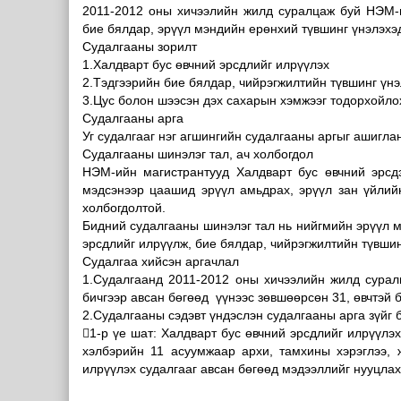
2011-2012 оны хичээлийн жилд суралцаж буй НЭМ-и
бие бялдар, эрүүл мэндийн ерөнхий түвшинг үнэлэхэ
Судалгааны зорилт
1.Халдварт бус өвчний эрсдлийг илрүүлэх
2.Тэдгээрийн бие бялдар, чийрэгжилтийн түвшинг үнэ
3.Цус болон шээсэн дэх сахарын хэмжээг тодорхойло
Судалгааны арга
Уг судалгааг нэг агшингийн судалгааны аргыг ашигла
Судалгааны шинэлэг тал, ач холбогдол
НЭМ-ийн магистрантууд Халдварт бус өвчний эрсд
мэдсэнээр цаашид эрүүл амьдрах, эрүүл зан үйлийн
холбогдолтой.
Бидний судалгааны шинэлэг тал нь нийгмийн эрүүл м
эрсдлийг илрүүлж, бие бялдар, чийрэгжилтийн түвшин
Судалгаа хийсэн аргачлал
1.Судалгаанд 2011-2012 оны хичээлийн жилд сурал
бичгээр авсан бөгөөд үүнээс зөвшөөрсөн 31, өвчтэй б
2.Судалгааны сэдэвт үндэслэн судалгааны арга зүйг б
1-р үе шат: Халдварт бус өвчний эрсдлийг илрүүлэх
хэлбэрийн 11 асуумжаар архи, тамхины хэрэглээ, 
илрүүлэх судалгааг авсан бөгөөд мэдээллийг нууцлах 