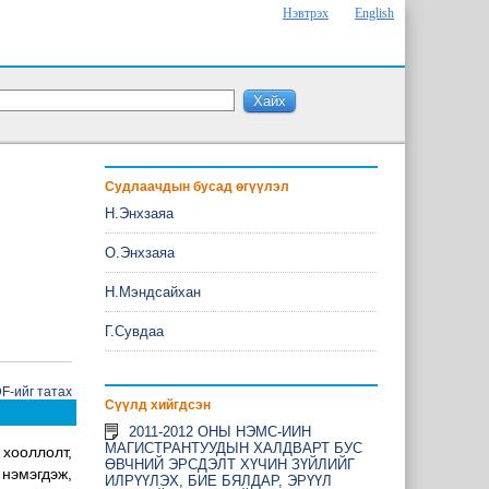
Нэвтрэх
English
Судлаачдын бусад өгүүлэл
Н.Энхзаяа
О.Энхзаяа
Н.Мэндсайхан
Г.Сувдаа
-ийг татах
Сүүлд хийгдсэн
2011-2012 ОНЫ НЭМС-ИИН
МАГИСТРАНТУУДЫН ХАЛДВАРТ БУС
хооллолт,
ӨВЧНИЙ ЭРСДЭЛТ ХҮЧИН ЗҮЙЛИЙГ
нэмэгдэж,
ИЛРҮҮЛЭХ, БИЕ БЯЛДАР, ЭРҮҮЛ