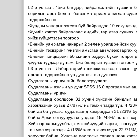
2-р үе шат: “Бие бялдар, чийрэгжилтийн түвшинг б
сорилын арга болон багаж материал ашиглан судал
тодорхойлсон.
•Хурдны чанарыг зогсож буй байрандаа 10 секундэнд 
•Хүчийг хэвтээ байрлалаас өндийх, гар дээр суниах
хийж гүйцэтгэсэн тоогоор
•Биеийн уян хатан чанарыг 2 хөлөө урагш жийсэн суу
•Биеийн тэсвэрийг гүнзгий амьсгаа авч үлээж гаргах х
•Биеийн тэнцвэрийг 50 см-ийн радиус бүхий тойрог 
үзүүлэлтүүдээр дүгнэж, бие бялдрын түвшин тогтоож ү
3-р үе шат: Лабораторийн шинжилгээгээр захын цу
аргаар тодорхойлон үр дүнг нэгтгэн дүгнэсэн.
Судалгааны үр дүнгийн боловсруулалт
Судалгааны ажлын үр дүнг SPSS 16.0 программыг аши
Судалгааны үр дүн
Судалгаанд оролцсон 31 хүний хүйсийн байдлыг авч
хэрэглээний хувьд 27/87%/ нь тамхи татдаггүй, 4 /23
байгаа ба үүнээс судалгаанд хамрагдсан 31 /23%/ бую
байна.Архи согтууруулах ундааг 15 /48%/ нь огт хэ
Хүйсээр харьцуулбал, эмэгтэйчүүдийн архи, согтуу
тогтмол хэрэглэдэг 4 /13%/ хааяа хэрэглэдэг 22 /71%/
харуулж байна. Хүнсэнд өөх тосыг сардаа цөөн хэрэг