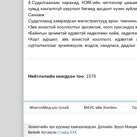
4.Судалгаанаас харахад, НЭМ-ийн чиглэлээр цааши
хувьд хангалтгүй үзүүлэлт бөгөөд эрсдэлт хүчин зүй
Санамж
Судалгаанд хамрагдсан магистрантууд архи, тамхины 
•Зөв зохистой хооллолтыг эрхэмлэж, хоол хүнсэндээ 
•Байнгын эрчимтэй идэвхтэй хөдөлгөөн хийж, хөдөлг
•Хорт зуршил, зөв зохистой хооллолт, идэвхтэй 
сурталчилгааг эрчимжүүлж, мэдлэг, хандлага, дадлыг
Нийтлэлийн нээгдсэн тоо
: 1576
МонголМед-ын тухай
МАУС-ийн Холбоо
Та
Зохиогчийн эрх хуулиар хамгаалагдсан. Дэлхийн Эрүүл Мэнди
Вебийг бүтээсэн
Слайд ХХК