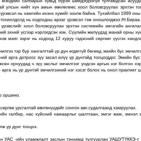
 мэндийн салбарын хувьд бүрэн шийдэгдээгүй тулгамдсан асууд
най улсын нийт хүн амын өвчлөлеөс хоол боловсруулах эрхтэн то
г үрэвсэл нь хамгийн ихэнх хувийг эзэлж байна. Тухайлбал 1999 он
тохиолдолд нь ходоодны архаг үрэвсэл гэж оношлогджээ /Н.Бираа.
 үрэвслийг хоол боловсруулах эрхтэн системийн эмгэгийн ангила
үгний эхний үсгээр нэрлэгдсэн юм. Сүүлийн жилүүдэд манай орны х
в маяг зэрэг нь ходоод 12 хуруу гэдэсний сөргөөг үүсгэх хандл
илгээ тэр бүр хангалттай үр дүн өгдөггүй бөгөөд эмийн бус эмчилг
ий арга дотроос зүү засал илүү үр дүнтэйд тооцогддог. Эмийн бус
жсөн орнуудад ч зүү заслыг эмчилгээг үндсэн аргын нэг болгон хэ
арга нь үр дүнтэй эмчилгээний нэг хэсэг болох нь онол практикт 
о оршино.
өргөө урсгалтай өвчтөнүүдийг сонгон авч судалгаанд хамруулах.
йн галбир, нас хүйсний хамаарлыг шалтгаан, эмгэг жам, эмнэл 
ж үр дүнг тооцох.
 УАС -ийн уламжлалт заслын тэнхимд тулгуурлан УАШУТҮККЭ-т 