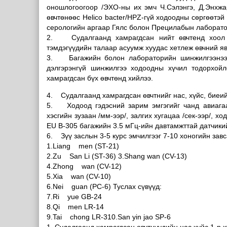
оношлогоогоор /ЭХО-ны их эмч Ч.Сэлэнгэ, Д.Энхжа
өвчтөнөөс Helico bacter/HPZ-гүй ходоодны сөргөөтэй
серологийн аргаар Гялс болон Прецилабын лаборато
2. Судалгаанд хамрагдсан нийт өвчтенд хоол б
тэмдэгүүдийн талаар асуумж хуудас хетлеж өвчний яв
3. Багажийн болон лабораторийн шинжилгээнээс 
дэлгэрэнгүй шинжилгээ ходоодны хүчил тодорхойл
хамрагдсан бүх өвчтөнд хийлээ.
4. Судалгаанд хамрагдсан өвчтнийг нас, хүйс, биеий
5. Ходоод гэдэсний зарим эмгэгийг чанд авиагаа
хэсгийн зузаан /мм-ээр/, залгих хугацаа /сек-ээр/, 
EU В-305 багажийн 3.5 мГц-ийн давтамжттай датчики
6. Зүү заслын 3-5 курс эмчилгээг 7-10 хоногийн завс
1.Liang men (ST-21)
2.Zu San Li (ST-36) 3.Shang wan (CV-13)
4.Zhong wan (CV-12)
5.Xia wan (CV-10)
6.Nei guan (PC-6) Туслах сүвүүд:
7.Ri yue GB-24
8.Qi men LR-14
9.Tai chong LR-310.San yin jao SP-6