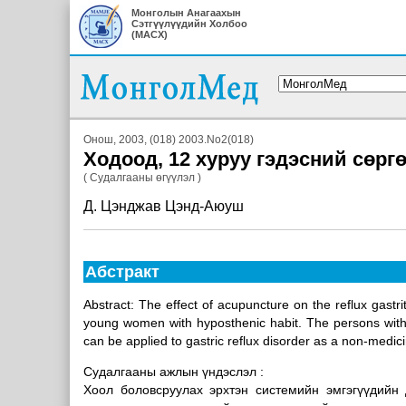
Монголын Анагаахын
Сэтгүүлүүдийн Холбоо
(МАСХ)
Онош, 2003, (018) 2003.No2(018)
Ходоод, 12 хуруу гэдэсний сөрг
( Судалгааны өгүүлэл )
Д. Цэнджав Цэнд-Аюуш
Абстракт
Abstract: The effect of acupuncture on the reflux gastri
young women with hyposthenic habit. The persons with c
can be applied to gastric reflux disorder as a non-medic
Судалгааны ажлын үндэслэл :
Хоол боловсруулах эрхтэн системийн эмгэгүүдийн 