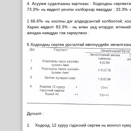
4. Асуумж судалгааны картнаас : Ходоодны сөргөөтэ
73.3%- нь өвдөлт үечлэх хэлбэрээр явагддаг ; 33.3% 
1 66.6%- нь хоолны дэг алдагдсантай холбоотой; хоо
Харин өвдөлт 83.3% - нь өлөн үед илэрдэг, өтгөний
аяндаа намддаг гэж хариулжээ .
5.Ходоодны сергеө урсгалтай өвчтнүүдийн эмчилгээни
Дүгнэлт :
1. Ходоод, 12 хуруу гэдэсний сөргөө нь монгол хүмү