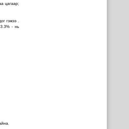
аа цагаар;
ог гэжээ .
93.3% - нь
айна.