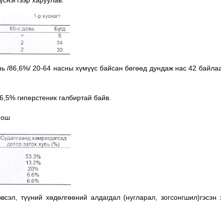
үснэгтээр харуулав.
ь /86,6%/ 20-64 насны хүмүүс байсан бөгөөд дундаж нас 42 байла
6,5% гиперстеник галбиртай байв.
нош
всэл, түүний хөдөлгөөний алдагдал (нугларал, зогсонгшил)гэсэн