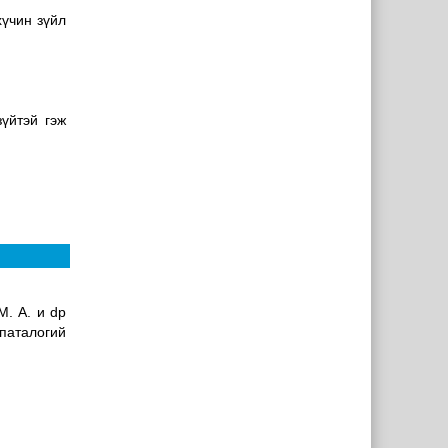
хүчин зүйл
үйтэй гэж
М. A. и dp
паталогий