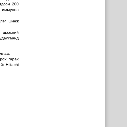
гдсон 200
йг иммунно
тлэг шинж
, шээсний
удалгаанд
ллаа.
рох гарах
г Hiitachi