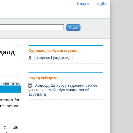
Нэвтрэх
English
удалд
Судлаачдын бусад өгүүлэл
Д. Цэнджав Цэнд-Аюуш
Сүүлд хийгдсэн
-ийг татах
Ходоод, 12 хуруу гэдэсний сөргөө
урсгалын эмийн бус эмчилгээний
асуудалд
 common for
ture method
- С - ийн