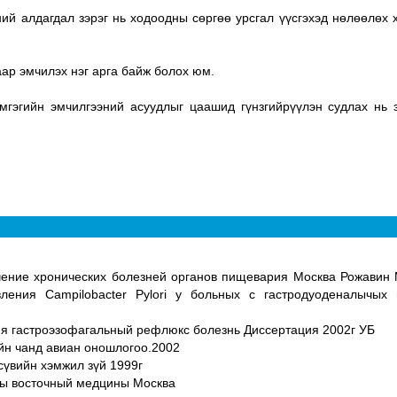
й алдагдал зэрэг нь ходоодны сөргөө урсгал үүсгэхэд нөлөөлөх 
ар эмчилэх нэг арга байж болох юм.
гэгийн эмчилгээний асуудлыг цаашид гүнзгийрүүлэн судлах нь з
ечение хронических болезней органов пищевария Москва Рожавин 
ления Campilobacter Pylori у больных с гастродуоденалычых 
ия гастроэзофагальный рефлюкс болезнь Диссертация 2002г УБ
ийн чанд авиан оношлогоо.2002
сүвийн хэмжил зүй 1999г
ты восточный медцины Москва