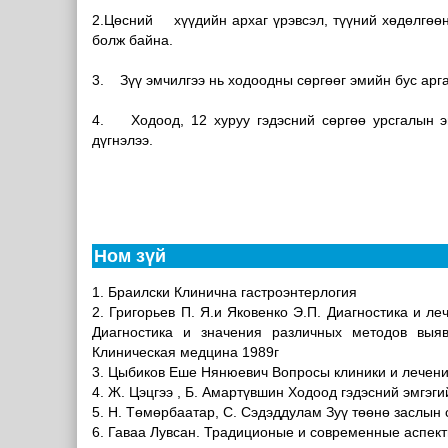
2.Цөсний хүүдийн архаг үрэвсэл, түүний хөдөлгөөни
болж байна.
3. Зүү эмчилгээ нь ходоодны сөргөөг эмийн бус арга
4. Ходоод, 12 хуруу гэдэсний сөргөө урсгалын эм
дүгнэлээ.
Ном зүй
1. Браилски Клинична гастроэнтерлогия
2. Григорьев П. Я.и Яковенко Э.П. Диагностика и л
Диагностика и значения различных методов выяв
Клиническая медцина 1989г
3. Цыбиков Еше Нянюевич Вопросы клиники и лечен
4. Ж. Цэцгээ , Б. Амартүвшин Ходоод гэдэсний эмгэг
5. Н. Төмөрбаатар, С. Сэдэддулам Зуү төөнө заслын 
6. Гаваа Лувсан. Традиционые и современные аспек