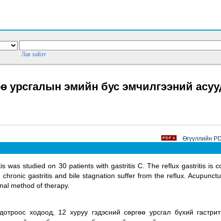
Лав хайлт
өө урсгалын эмийн бус эмчилгээний асу
Өгүүллийн PDF
tis was studied on 30 patients with gastritis C. The reflux gastritis is
hronic gastritis and bile stagnation suffer from the reflux. Acupunc
inal method of therapy.
дотроос ходоод, 12 хуруу гэдэсний сөргөө урсгал бүхий гастрит