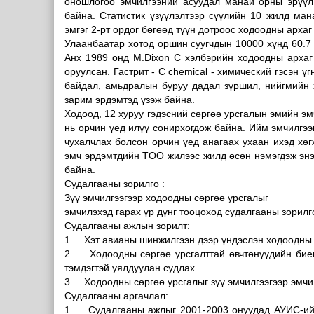
оношлогоо эмчилгээний асуудал манай орны эрүүл
байна. Статистик үзүүлэлтээр сүүлийн 10 жилд ма
эмгэг 2-рт ордог бөгөөд түүн дотроос ходоодны арха
Улаанбаатар хотод оршин суугчдын 10000 хүнд 60.7 
Анх 1989 онд M.Dixon С хэлбэрийн ходоодны архаг
оруулсан. Гастрит - С chemical - химический гэсэн 
байдал, амьдралын буруу дадал зүршил, нийгмийн хэ
зарим эрдэмтэд үзэж байна.
Ходоод, 12 хуруу гэдэсний сөргөө урсгалын эмийн эмч
нь орчин үед илүү сонирхогдож байна. Ийм эмчилгээн
чухалчлах болсон орчин үед анагаах ухаан ихэд хөг
эмч эрдэмтдийн TOO жилээс жилд өсөн нэмэгдэж энэ 
байна.
Судалгааны зорилго :
Зүү эмчилгээгээр ходоодны сөргөө урсгалыг
эмчилэхэд гарах үр дүнг тооцоход судалгааны зорилг
Судалгааны ажлын зорилт:
1. Хэт авианы шинжилгээн дээр үндэслэн ходоодны с
2. Ходоодны сөргөө урсгалттай өвчтөнүүдийн биеи
тэмдэгтэй уялдуулан судлах.
3. Ходоодны сөргөө урсгалыг зүү эмчилгээгээр эмчил
Судалгааны аргачлал:
1. Судалгааны ажлыг 2001-2003 онуудад АУИС-ийн