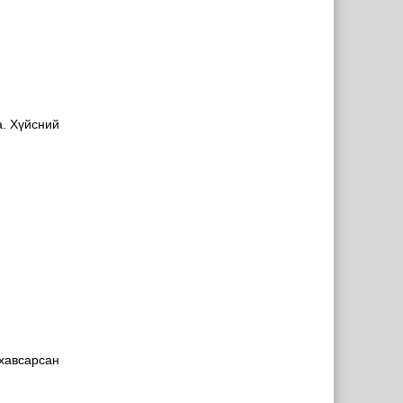
а. Хүйсний
 хавсарсан