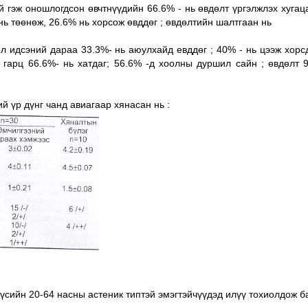
й гэж оношлогдсон өвчтнүүдийн 66.6% - нь өвдөлт үргэлжлэх хугац
-нь төөнөж, 26.6% нь хорсож өвддөг ; өвдөлтийн шалтгаан нь
л идсэний дараа 33.3%- нь аюулхайд евддөг ; 40% - нь цээж хорсд
 гарц 66.6%- нь хатдаг; 56.6% -д хоолны дуршил сайн ; өвдөлт 
й үр дүнг чанд авиагаар хянасан нь :
үсийн 20-64 насны астеник типтэй эмэгтэйчүүдэд илүү тохиолдож б