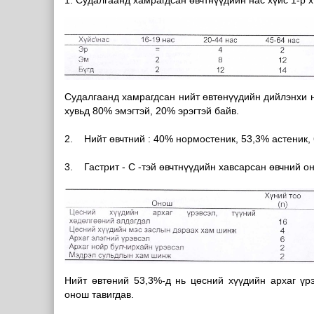
1. Судалгаанд хамрагдсан өвчтнүүдийн нас хүйс 1-р х
Судалгаанд хамрагдсан нийт өвтөнүүдийн дийлэнхи н
хувьд 80% эмэгтэй, 20% эрэгтэй байв.
2. Нийт өвчтний : 40% нормостеник, 53,3% астеник, 
3. Гастрит - С -тэй өвчтнүүдийн хавсарсан өвчний о
Нийт өвтөний 53,3%-д нь цөсний хүүдийн архаг үрэ
онош тавигдав.