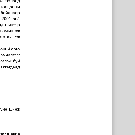
ал болоод
гтолцооны
ы байдлаар
 2001 он/.
лд шинээр
үн амын аж
агатай гэж
ээний арга
 эмчилгээг
рэглэж буй
шалгагдаад
зүйн шинж
чанд авиа