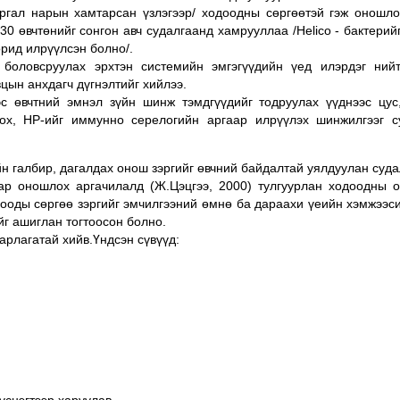
ргал нарын хамтарсан үзлэгээр/ ходоодны сөргөөтэй гэж оношло
 30 өвчтөнийг сонгон авч судалгаанд хамрууллаа /Helico - бактери
рид илрүүлсэн болно/.
оловсруулах эрхтэн системийн эмгэгүүдийн үед илэрдэг ний
цын анхдагч дүгнэлтийг хийлээ.
өвчтний эмнэл зүйн шинж тэмдгүүдийг тодруулах үүднээс цус
ох, НР-ийг иммунно серелогийн аргаар илрүүлэх шинжилгээг с
н галбир, дагалдах онош зэргийг өвчний байдалтай уялдуулан суда
р оношлох аргачилалд (Ж.Цэцгээ, 2000) тулгуурлан ходоодны о
ходооды сөргөө зэргийг эмчилгээний өмнө ба дараахи үеийн хэмжээсий
йг ашиглан тогтоосон болно.
арлагатай хийв.Үндсэн сүвүүд: