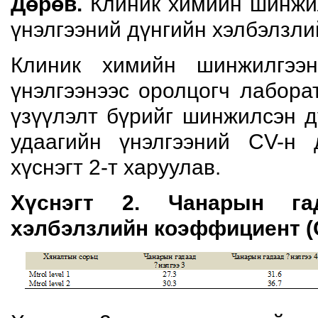
Дөрөв.
Клиник химийн шинжил
үнэлгээний дүнгийн хэлбэлзл
Клиник химийн шинжилгээ
үнэлгээнээс оролцогч лабора
үзүүлэлт бүрийг шинжилсэн 
удаагийн үнэлгээний CV-н 
хүснэгт 2-т харуулав.
Хүснэгт 2. Чанарын га
хэлбэлзлийн коэффициент 