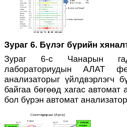
Зураг 6. Бүлэг бүрийн хянал
Зураг 6-с Чанарын гад
лабораториудын АЛАТ фе
анализаторыг үйлдвэрлэгч б
байгаа бөгөөд хагас автомат
бол бүрэн автомат анализато