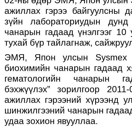
02-ны өдөр ЭМЯ, Япон улсын
ажиллах гэрээ байгуулсны д
зүйн лабораториудын дунд
чанарын гадаад үнэлгээг 10 
тухай бүр тайлагнаж, сайжруул
ЭМЯ, Япон улсын Sysmex 
биохимийн чанарын гадаад х
гематологийн чанарын га
бэхжүүлэх” зорилгоор 2011-
ажиллах гэрээний хүрээнд у
шинжилгээний чанарын гадаад
удаа зохион явууллаа.