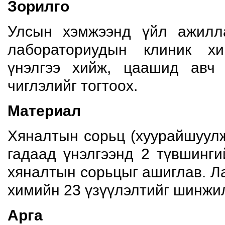
Зорилго
Улсын хэмжээнд үйл ажилл
лабораториудын клиник х
үнэлгээ хийж, цаашид авч 
чиглэлийг тогтоох.
Материал
Хяналтын сорьц (хуурайшуул
гадаад үнэлгээнд 2 түвшингийн
хяналтын сорьцыг ашиглав. Л
химийн 23 үзүүлэлтийг шинжи
Арга