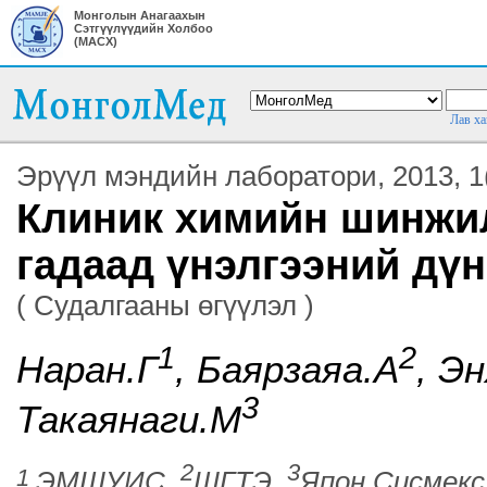
Монголын Анагаахын
Сэтгүүлүүдийн Холбоо
(МАСХ)
Лав ха
Эрүүл мэндийн лаборатори, 2013, 1
Клиник химийн шинжил
гадаад үнэлгээний дүн
( Судалгааны өгүүлэл )
1
2
Наран.Г
, Баярзаяа.А
, Э
3
Такаянаги.М
2
3
1
ЭМШУИС,
ШГТЭ,
Япон Сисмекс