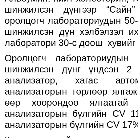
шинжилсэн дүнгээр “Сайн”
оролцогч лабораториудын 50-
шинжилсэн дүн хэлбэлзэл их
лаборатори 30-с доош хувийг 
Оролцогч лабораториудын
шинжилсэн дүнг үндсэн 2 
анализатор, хагас авто
анализаторын төрлөөр ялгаж
өөр хоорондоо ялгаатай
анализаторын бүлгийн CV 1
анализаторын бүлгийн CV 17%