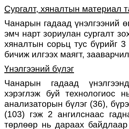
Сургалт, хяналтын материал 
Чанарын гадаад үнэлгээний 
эмч нарт зориулан сургалт зо
хяналтын сорьц тус бүрийг 3
бичиж илгээх маягт, зааварчи
Үнэлгээний бүлэг
Чанарын гадаад үнэлгээн
хэрэглэж буй технологиос н
анализаторын бүлэг (36), бүр
(103) гэж 2 ангилснаас гад
төрлөөр нь дараах байдлаар 