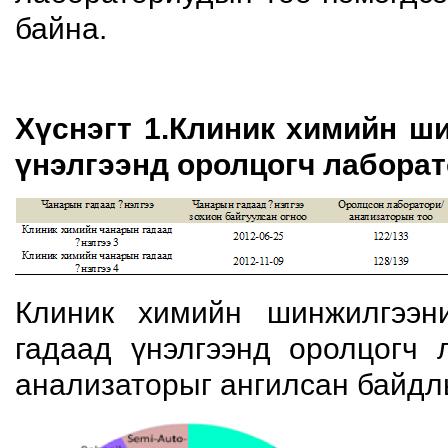
байна.
Хүснэгт 1.Клиник химийн ш
үнэлгээнд оролцогч лабора
Клиник химийн шинжилгээн
гадаад үнэлгээнд оролцогч 
анализаторыг ангилсан байдлы