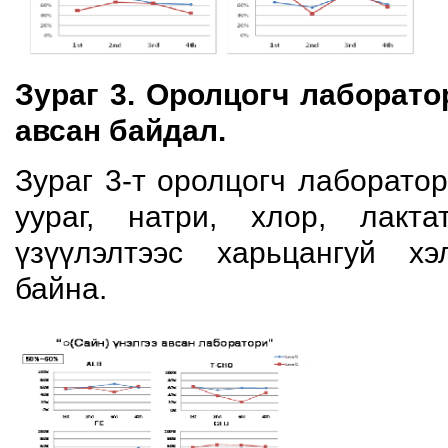
Зураг 3. Оролцогч лаборат
авсан байдал.
Зураг 3-т оролцогч лаборато
уураг, натри, хлор, лакта
үзүүлэлтээс харьцангуй х
байна.