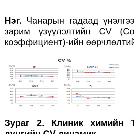
Нэг.
Чанарын гадаад үнэлгээ
зарим үзүүлэлтийн CV (Coeff
коэффициент)-ийн өөрчлөлтийг
Зураг 2. Клиник химийн 
дүнгийн CV динамик