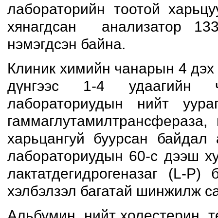
лабораторийн тоотой харьцу
хянагдсан анализатор 13
нэмэгдсэн байна.
Клиник химийн чанарын 4 дэх 
дүнгээс 1-4 удаагийн 
лабораториудын нийт уураг,
гаммаглутамилтрансфераза,
харьцангуй буурсан байдал 
лабораториудын 60-с дээш хув
лактатдегидрогеназаг (L-P) 
хэлбэлзэл багатай шинжилж са
Альбумин, нийт холестерин, т