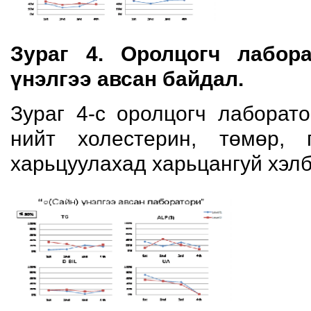
Зураг 4. Оролцогч лабор
үнэлгээ авсан байдал.
Зураг 4-с оролцогч лаборат
нийт холестерин, төмөр, 
харьцуулахад харьцангуй хэл