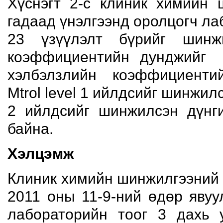
Хүснэгт 2-с клиник химийн
гадаад үнэлгээнд оролцогч ла
23 үзүүлэлт бүрийг шинж
коэффициентийн дунджийг 
хэлбэлзлийн коэффициенти
Mtrol level 1 ийлдсийг шинжилс
2 ийлдсийг шинжилсэн дүнг
байна.
Хэлцэмж
Клиник химийн шинжилгээний 
2011 оны 11-9-ний өдөр явуу
лабораторийн тоог 3 дахь 