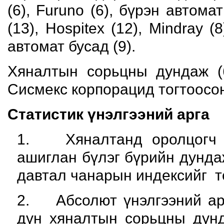
(6), Furuno (6), бүрэн автома
(13), Hospitex (12), Mindray (8
автомат бусад (9).
Хяналтын сорьцны дундаж (
Сисмекс корпорацид тогтоосон
Статистик үнэлгээний арга
1. Хяналтанд оролцогч л
ашиглан бүлэг бүрийн дунда
давтал чанарын индексийг т
2. Абсолют үнэлгээний ар
дүн хяналтын сорьцны дунд