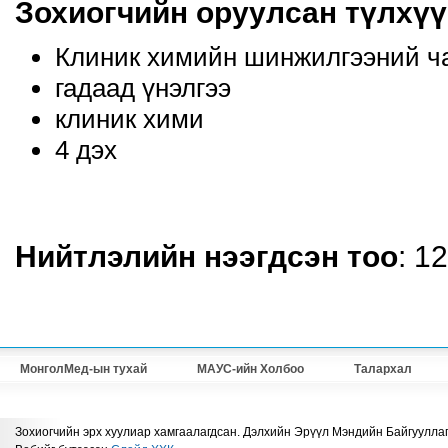
Зохиогчийн оруулсан түлхүү
Клиник химийн шинжилгээний ча
гадаад үнэлгээ
клиник хими
4 дэх
Нийтлэлийн нээгдсэн тоо
: 1
МонголМед-ын тухай
МАУС-ийн Холбоо
Талархал
Зохиогчийн эрх хуулиар хамгаалагдсан. Дэлхийн Эрүүл Мэндийн Байгууллаг