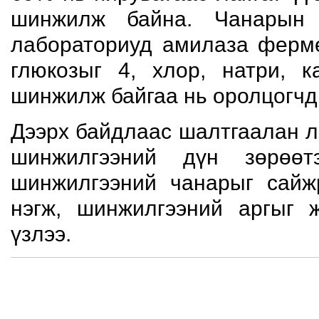
шинжилж байна. Чанарын 
лабораториуд амилаза фермен
глюкозыг 4, хлор, натри, 
шинжилж байгаа нь оролцогчд
Дээрх байдлаас шалтгаалан 
шинжилгээний дүн зөрөө
шинжилгээний чанарыг сайж
нэгж, шинжилгээний аргыг 
үзлээ.