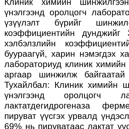
Клиник химийн шинжилгээ
үнэлгээнд оролцогч лаборат
үзүүлэлт бүрийг шинжил
коэффициентийн дунджийг 
хэлбэлзлийн коэффициенти
буураагүй, харин нэмэгдэх х
лабораториуд клиник химийн 
аргаар шинжилж байгаатай
Тухайлбал: Клиник химийн 
үнэлгээнд оролцогч 
лактатдегидрогеназа ферм
пируват үүсгэх урвалд үндэс
69% нь пируватаас лактат үү