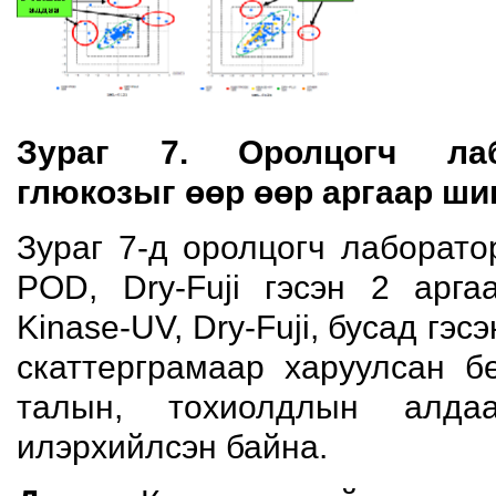
Зураг 7
. Оролцогч лаб
глюкозыг өөр өөр аргаар
ши
Зураг 7-д оролцогч лаборат
POD, Dry-Fuji гэсэн 2 арга
Kinase-UV, Dry-Fuji, бусад гэ
скаттерграмаар харуулсан б
талын, тохиолдлын алда
илэрхийлсэн байна.