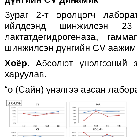
Зураг 2-т оролцогч лабор
ийлдсэнд шинжилсэн 23 
лактатдегидрогеназа, гамма
шинжилсэн дүнгийн CV аажим 
Хоёр.
Абсолют үнэлгээний з
харуулав.
“o (Сайн) үнэлгээ авсан лабор