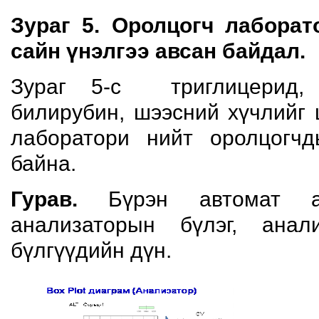
Зураг 5. Оролцогч лабора
сайн үнэлгээ авсан
байдал.
Зураг 5-с триглицерид,
билирубин, шээсний хүчлийг 
лаборатори нийт оролцогч
байна.
Гурав.
Бүрэн автомат ана
анализаторын бүлэг, анал
бүлгүүдийн дүн.