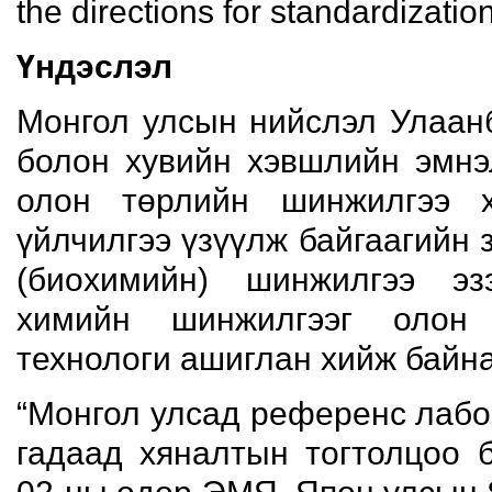
the directions for standardizatio
Үндэслэл
Монгол улсын нийслэл Улаанб
болон хувийн хэвшлийн эмнэ
олон төрлийн шинжилгээ 
үйлчилгээ үзүүлж байгаагийн 
(биохимийн) шинжилгээ эз
химийн шинжилгээг олон 
технологи ашиглан хийж байна
“Монгол улсад референс лабо
гадаад хяналтын тогтолцоо б