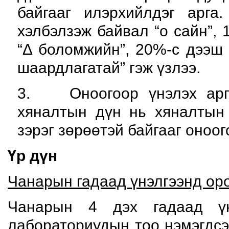
байгааг илэрхийлдэг арга
хэлбэлзэж байвал “o сайн”, 
“Δ боломжийн”, 20%-с дээш 
шаардлагатай” гэж үзлээ.
3. Оноогоор үнэлэх арга
хяналтын дүн нь хяналтын
зэрэг зөрөөтэй байгааг оноог
Үр дүн
Чанарын гадаад үнэлгээнд ор
Чанарын 4 дэх гадаад үн
лабораториудын тоо нэмэгдсэ