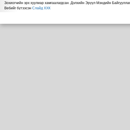
Зохиогчийн эрх хуулиар хамгаалагдсан. Дэлхийн Эрүүл Мэндийн Байгууллаг
Вебийг бүтээсэн
Слайд ХХК