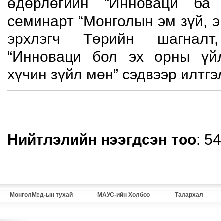
өдөрлөгийн “Инноваци ба 
семинарт “Монголын эм зүй, э
эрхлэгч Төрийн шагналт
“Инноваци бол эх орны үйл
хүчин зүйл мөн” сэдвээр илтгэ
Нийтлэлийн нээгдсэн тоо
: 5
МонголМед-ын тухай
МАУС-ийн Холбоо
Талархал