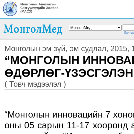
Монголын Анагаахын
Сэтгүүлүүдийн Холбоо
(МАСХ)
Лав ха
Монголын эм зүй, эм судлал, 2015, 1
“МОНГОЛЫН ИННОВАЦ
ӨДӨРЛӨГ-ҮЗЭСГЭЛЭН
( Товч мэдээлэл )
“Монголын инновацийн 7 хоног
оны 05 сарын 11-17 хооронд 