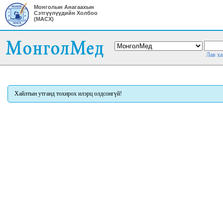
Монголын Анагаахын
Сэтгүүлүүдийн Холбоо
(МАСХ)
Лав ха
Хайлтын утганд тохирох илэрц олдсонгүй!