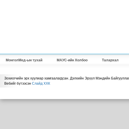
МонголМед-ын тухай
МАУС-ийн Холбоо
Талархал
Зохиогчийн эрх хуулиар хамгаалагдсан. Дэлхийн Эрүүл Мэндийн Байгууллаг
Вебийг бүтээсэн
Слайд ХХК