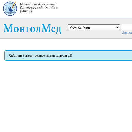
Монголын Анагаахын
Сэтгүүлүүдийн Холбоо
(МАСХ)
Лав ха
Хайлтын утганд тохирох илэрц олдсонгүй!