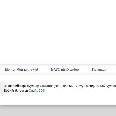
МонголМед-ын тухай
МАУС-ийн Холбоо
Талархал
Зохиогчийн эрх хуулиар хамгаалагдсан. Дэлхийн Эрүүл Мэндийн Байгууллаг
Вебийг бүтээсэн
Слайд ХХК