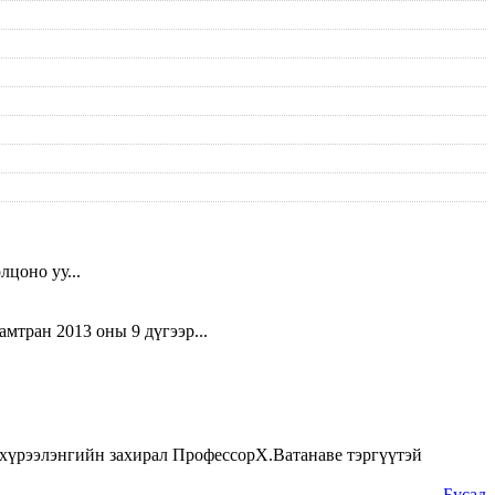
цоно уу...
мтран 2013 оны 9 дүгээр...
хүрээлэнгийн захирал ПрофессорХ.Ватанаве тэргүүтэй
Бусад