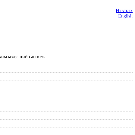
Нэвтрэх
English
хим мэдээний сан юм.