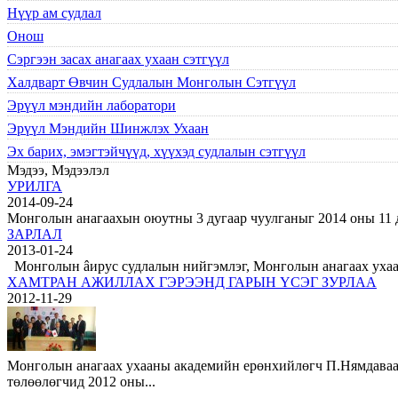
Нүүр ам судлал
Онош
Сэргээн засах анагаах ухаан сэтгүүл
Халдварт Өвчин Судлалын Монголын Сэтгүүл
Эрүүл мэндийн лаборатори
Эрүүл Мэндийн Шинжлэх Ухаан
Эх барих, эмэгтэйчүүд, хүүхэд судлалын сэтгүүл
Мэдээ, Мэдээлэл
УРИЛГА
2014-09-24
Монголын анагаахын оюутны 3 дугаар чуулганыг 2014 оны 11 дү
ЗАРЛАЛ
2013-01-24
Монголын âирус судлалын нийгэмлэг, Монголын анагаах ухааны
ХАМТРАН АЖИЛЛАХ ГЭРЭЭНД ГАРЫН ҮСЭГ ЗУРЛАА
2012-11-29
Монголын анагаах ухааны академийн ерөнхийлөгч П.Нямдаваа
төлөөлөгчид 2012 оны...