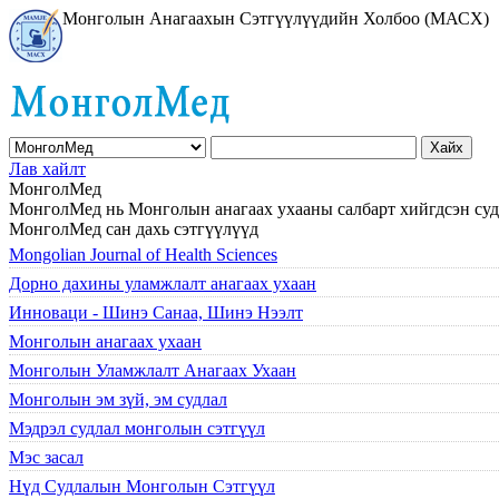
Монголын Анагаахын Сэтгүүлүүдийн Холбоо (МАСХ)
Лав хайлт
МонголМед
МонголМед нь Монголын анагаах ухааны салбарт хийгдсэн суд
МонголМед сан дахь сэтгүүлүүд
Mongolian Journal of Health Sciences
Дорно дахины уламжлалт анагаах ухаан
Инноваци - Шинэ Санаа, Шинэ Нээлт
Монголын анагаах ухаан
Монголын Уламжлалт Анагаах Ухаан
Монголын эм зүй, эм судлал
Мэдрэл судлал монголын сэтгүүл
Мэс засал
Нүд Судлалын Монголын Сэтгүүл