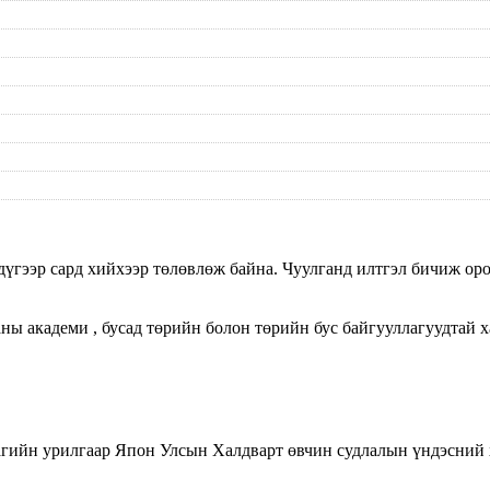
гээр сард хийхээр төлөвлөж байна. Чуулганд илтгэл бичиж орол
 академи , бусад төрийн болон төрийн бус байгууллагуудтай ха
гийн урилгаар Япон Улсын Халдварт өвчин судлалын үндэсний 